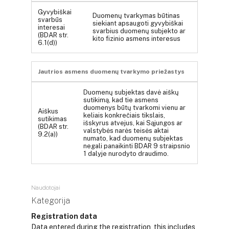
Gyvybiškai
Duomenų tvarkymas būtinas
svarbūs
siekiant apsaugoti gyvybiškai
interesai
svarbius duomenų subjekto ar
(BDAR str.
kito fizinio asmens interesus
6.1(d))
Jautrios asmens duomenų tvarkymo priežastys
Duomenų subjektas davė aiškų
sutikimą, kad tie asmens
duomenys būtų tvarkomi vienu ar
Aiškus
keliais konkrečiais tikslais,
sutikimas
išskyrus atvejus, kai Sąjungos ar
(BDAR str.
valstybės narės teisės aktai
9.2(a))
numato, kad duomenų subjektas
negali panaikinti BDAR 9 straipsnio
1 dalyje nurodyto draudimo.
Naudotojai
Kategorija
Registration data
Data entered during the registration, this includes