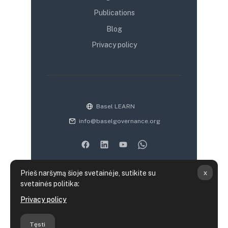
Publications
Blog
Privacy policy
Basel LEARN
info@baselgovernance.org
x
Prieš naršymą šioje svetainėje, sutikite su
svetainės politika:
Duomenų saugojimo santrauka
Privacy policy
Politikos
Parsisiųsti mobiliąją programėlę
Tęsti