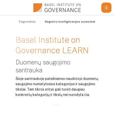
Pereiti į pagrindinį turinį
Pagrindinis
Registro konfigūracijos suvestinė
Basel Institute on
Governance LEARN
Duomenų saugojimo
santrauka
Šioje santraukoje pateikiamos naudotojo duomenų
saugojimo numatytosios kategorijos ir saugojimo
tikslai. Tam tikros sritys gali turėti daugiau
konkrečių kategorijų ir tikslų nei nurodyta čia.