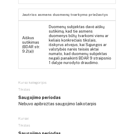
Jautrios asmens duomenų tvarkymo priežastys
Duomenų subjektas davė aiškų
sutikimą, kad tie asmens
duomenys būtų tvarkomi vienu ar
Aiškus
keliais konkrečiais tikslais,
sutikimas
išskyrus atvejus, kai Sąjungos ar
(BDAR str.
valstybės narės teisės aktai
9.2(a))
numato, kad duomenų subjektas
negali panaikinti BDAR 9 straipsnio
1 dalyje nurodyto draudimo.
Kurso kategorijos
Tikslas
Saugojimo periodas
Nebuvo apibrėžtas saugojimo laikotarpis
Kursai
Tikslas
Saugojimo periodas