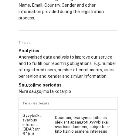
Name, Email, Country, Gender and other
information provided during the registration
process.
Tikslas
Analytics
Anonymised data analysis to improve our service
and to fulfill our reporting obligations. E.g. number
of registered users, number of enrollments, users
per region and gender and similar information.
Saugojimo periodas
Nėra saugojimo laikotarpio
Teisinės bazės
Gyvybiškai
Duomenų tvarkymas būtinas
svarbūs
siekiant apsaugoti gyvybiškai
interesai
svarbius duomenų subjekto ar
(BDAR str.
kito fizinio asmens interesus
6.1(d))