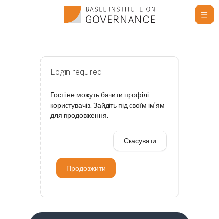
Перейти до головного вмісту
Login required
Гості не можуть бачити профілі
користувачів. Зайдіть під своїм ім’ям
для продовження.
Скасувати
Продовжити