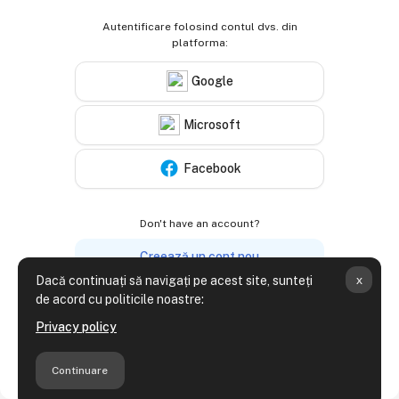
Autentificare folosind contul dvs. din
platforma:
Google
Microsoft
Facebook
Don't have an account?
Creează un cont nou
x
Dacă continuați să navigați pe acest site, sunteți
de acord cu politicile noastre:
Pentru a avea acces complet pe acest
Privacy policy
site, va trebui mai întâi să vă creaţi un
Informare cu privire la cookies
cont.
Continuare