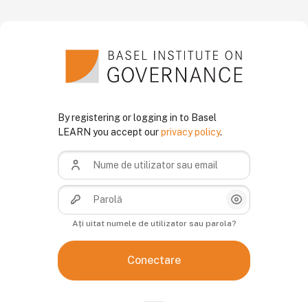
Sari la conţinutul principal
Treci peste crearea unui cont nou
By registering or logging in to Basel
LEARN you accept our
privacy policy
.
Nume de utilizator sau email
Parolă
Afișează/Ascun
Ați uitat numele de utilizator sau parola?
Conectare