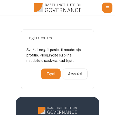
Pereiti į pagrindinį turinį
Login required
Svečiai negali pasiekti naudotojo
profilio. Prisijunkite su pilna
naudotojo paskyra, kad tęsti.
Tęsti
Atšaukti