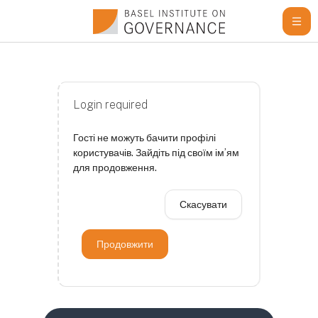
Перейти до головного вмісту
Login required
Гості не можуть бачити профілі
користувачів. Зайдіть під своїм ім’ям
для продовження.
Скасувати
Продовжити