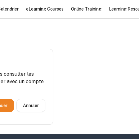
alendrier
eLearning Courses
Online Training
Learning Reso
s consulter les
cter avec un compte
nuer
Annuler