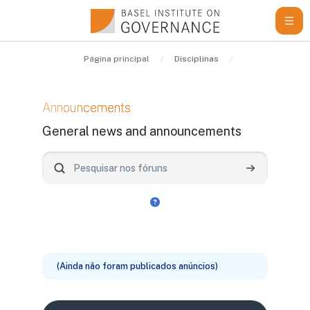
Ir para o conteúdo principal
Página principal
Disciplinas
Learning Resou
Announcements
General news and announcements
Requisitos de conclusão
Pesquisar nos fóruns
Pesquisar nos 
(Ainda não foram publicados anúncios)