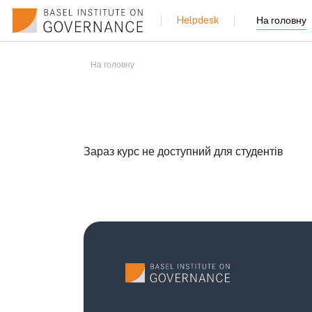
Перейти до головного вмісту
На головну
Helpdesk
На головну
Зараз курс не доступний для студентів