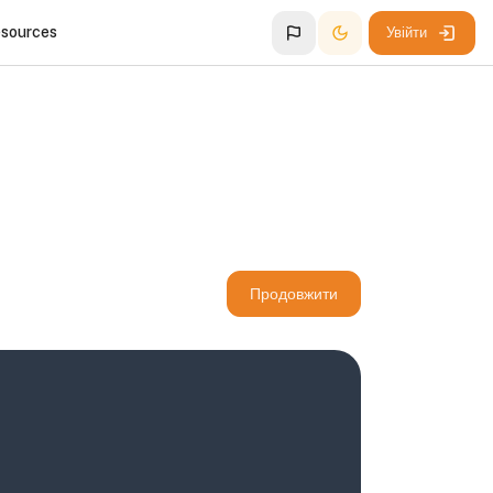
esources
Увійти
Продовжити