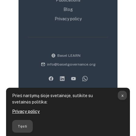
Blog
Privacy policy
Basel LEARN
info@baselgovernance.org
x
Prieš naršymą šioje svetainėje, sutikite su
svetainės politika:
Duomenų saugojimo santrauka
Privacy policy
Politikos
Parsisiųsti mobiliąją programėlę
Tęsti
Persijungti į standartinę temą