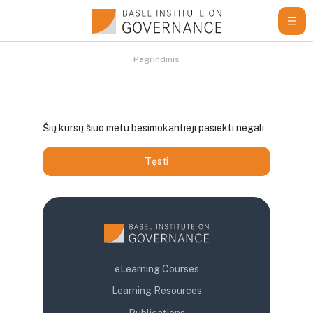
Pereiti į pagrindinį turinį
Pagrindinis
Šių kursų šiuo metu besimokantieji pasiekti negali
Tęsti
eLearning Courses
Learning Resources
Publications