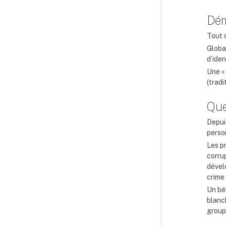
Dém
Tout 
Global
d’iden
Une «
(trad
Que
Depui
perso
Les p
corru
dével
crime 
Un bén
blanc
group