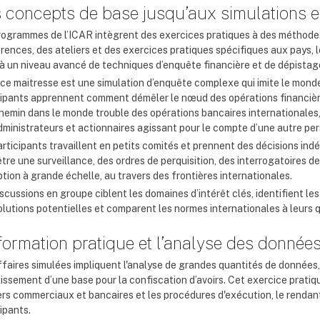
 concepts de base jusqu’aux simulations e
rogrammes de l’ICAR intègrent des exercices pratiques à des méthodes
rences, des ateliers et des exercices pratiques spécifiques aux pays, l
’à un niveau avancé de techniques d’enquête financière et de dépistage
èce maitresse est une simulation d’enquête complexe qui imite le monde
cipants apprennent comment démêler le nœud des opérations financiè
chemin dans le monde trouble des opérations bancaires internationales
dministrateurs et actionnaires agissant pour le compte d’une autre per
articipants travaillent en petits comités et prennent des décisions i
tre une surveillance, des ordres de perquisition, des interrogatoires de
tion à grande échelle, au travers des frontières internationales.
scussions en groupe ciblent les domaines d’intérêt clés, identifient les
olutions potentielles et comparent les normes internationales à leurs 
formation pratique et l’analyse des donnée
ffaires simulées impliquent l'analyse de grandes quantités de données,
lissement d’une base pour la confiscation d’avoirs. Cet exercice pratiq
ers commerciaux et bancaires et les procédures d'exécution, le rendant 
ipants.