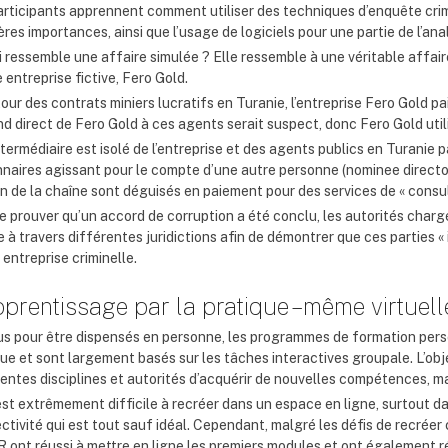
articipants apprennent comment utiliser des techniques d’enquête crimi
res importances, ainsi que l’usage de logiciels pour une partie de l’ana
 ressemble une affaire simulée ? Elle ressemble à une véritable affaire.
 entreprise fictive, Fero Gold.
our des contrats miniers lucratifs en Turanie, l’entreprise Fero Gold p
d direct de Fero Gold à ces agents serait suspect, donc Fero Gold utili
termédiaire est isolé de l’entreprise et des agents publics en Turanie
nnaires agissant pour le compte d’une autre personne (nominee directo
on de la chaîne sont déguisés en paiement pour des services de « consul
de prouver qu’un accord de corruption a été conclu, les autorités char
 à travers différentes juridictions afin de démontrer que ces parties « 
entreprise criminelle.
pprentissage par la pratique – même virtuell
s pour être dispensés en personne, les programmes de formation perso
ue et sont largement basés sur les tâches interactives groupale. L’obj
entes disciplines et autorités d’acquérir de nouvelles compétences, ma
est extrêmement difficile à recréer dans un espace en ligne, surtout 
tivité qui est tout sauf idéal. Cependant, malgré les défis de recréer
 ont réussi à mettre en ligne les premiers modules et ont également ré