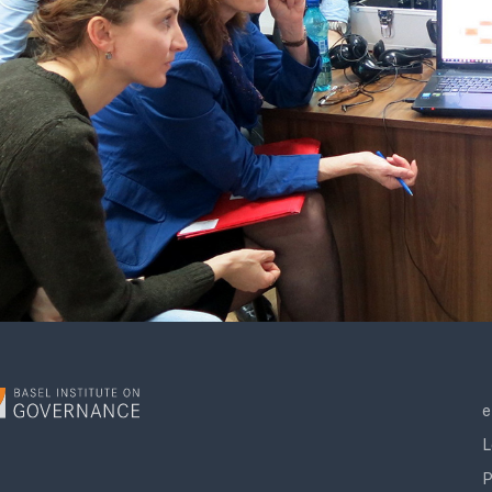
e
L
P