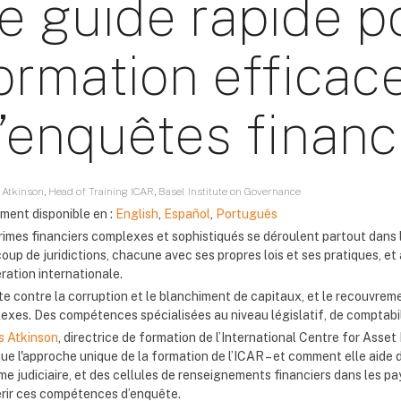
e guide rapide p
ormation efficac
’enquêtes financ
 Atkinson, Head of Training ICAR, Basel Institute on Governance
ment disponible en :
English
,
Español
,
Português
imes financiers complexes et sophistiqués se déroulent partout dans le
oup de juridictions, chacune avec ses propres lois et ses pratiques, et
ration internationale.
te contre la corruption et le blanchiment de capitaux, et le recouvreme
exes. Des compétences spécialisées au niveau législatif, de comptabili
is Atkinson
, directrice de formation de l’International Centre for Asse
que l'approche unique de la formation de l’ICAR – et comment elle aid
me judiciaire, et des cellules de renseignements financiers dans les 
rir ces compétences d’enquête.