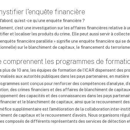
ystifier l’enquête financière
d'abord, qu’est-ce qu’une enquête financière ?
ement, c’est une investigation sur les affaires financières relative à u
tifier et localiser les produits du crime. Elle peut aussi servir à colle
 enquête financière parallèle » signifie une enquête financière qui se 
itionnelle) sur le blanchiment de capitaux, le financement du terrorism
 comprennent les programmes de formation
s plus de 10 ans, les équipes de formation de l’ICAR dispensent des p
nnalisés aux autorités publiques dans les pays partenaires, en matière
rogrammes sont conçus pour renforcer des compétences d’analyse, d’e
ption, des crimes financiers et des affaires de blanchiment de capitaux
oppement des capacités et des connaissances dans les pays partenair
financier et le blanchiment de capitaux, ainsi que le recouvrement des 
éfice supplémentaire est l'amélioration de la collaboration inter-insti
himent de capitaux et le recouvrement d’avoirs. Nous organisons régu
es composés de différents représentants des services de détection e