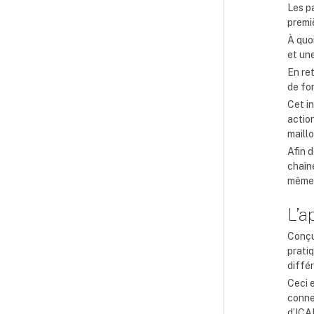
Les p
premiè
À quoi
et une
En ret
de fon
Cet in
actio
maill
Afin 
chaîne
même 
L’a
Conçu
pratiq
différ
Ceci 
connec
d’ICAR