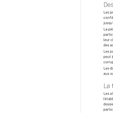
Des
Les p
confé
jusqu
La pi
parti
leur 
des a
Les p
peut ê
corrup
Les di
aux s
La 
Les a
l’étab
dossi
partic