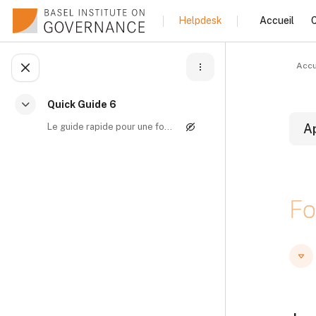
Passer au contenu principal
Accueil
C
Helpdesk
Accu
Ouvrir l’index du cours
Quick Guide 6
Replier
Le guide rapide pour une formation efficace en mat...
A
B
Fo
B
B