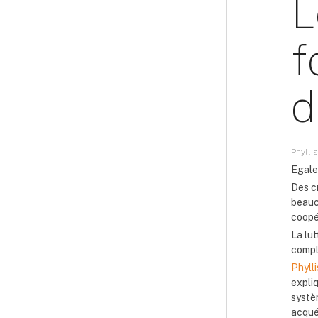
L
f
d
Phyllis
Egale
Des cr
beauc
coopé
La lut
compl
Phyll
expli
systè
acqué