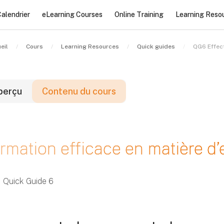
alendrier
eLearning Courses
Online Training
Learning Reso
eil
Cours
Learning Resources
Quick guides
QG6 Effect
perçu
Contenu du cours
locs
rmation efficace en matière d
locs
locs
Quick Guide 6