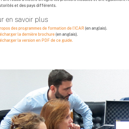
torités et des pays différents.
r en savoir plus
ropos des programmes de formation de l’ICAR
(en anglais).
écharger la dernière brochure
(en anglais).
écharger la version en PDF de ce guide.
locs
locs
locs