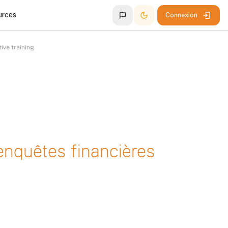
urces
Connexion
ive training
’enquêtes financières