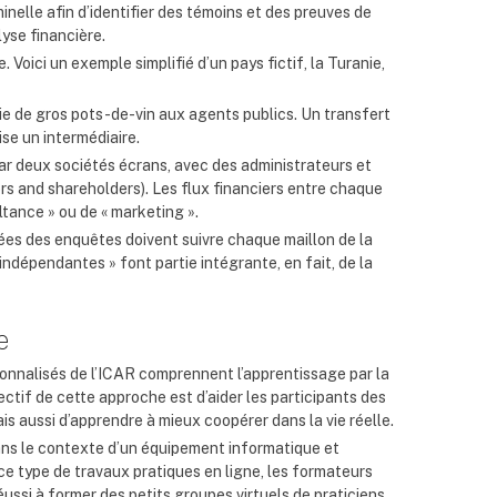
nelle afin d’identifier des témoins et des preuves de
lyse financière.
 Voici un exemple simplifié d’un pays fictif, la Turanie,
aie de gros pots-de-vin aux agents publics. Un transfert
se un intermédiaire.
 par deux sociétés écrans, avec des administrateurs et
rs and shareholders). Les flux financiers entre chaque
tance » ou de « marketing ».
gées des enquêtes doivent suivre chaque maillon de la
indépendantes » font partie intégrante, en fait, de la
e
nnalisés de l’ICAR comprennent l’apprentissage par la
ectif de cette approche est d’aider les participants des
is aussi d’apprendre à mieux coopérer dans la vie réelle.
dans le contexte d’un équipement informatique et
 ce type de travaux pratiques en ligne, les formateurs
ussi à former des petits groupes virtuels de praticiens,