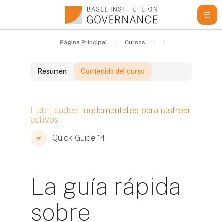
Salta al contenido principal
Página Principal
Cursos
Learning Resources
Resumen
Contenido del curso
Bloques
Habilidades fundamentales para rastrear
activos
Bloques
Bloques
Quick Guide 14
La guía rápida
sobre