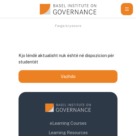
Kalo te përmajtja kryesore
Faqja kryesore
Kjo lëndë aktualisht nuk është në dispozicion për
studentët
Vazhdo
eLearning Courses
Learning Resources