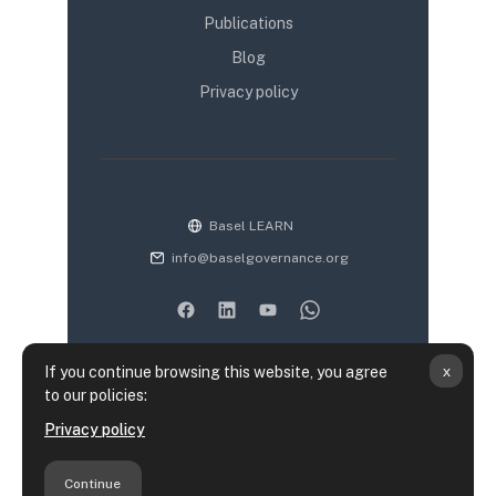
Publications
Blog
Privacy policy
Basel LEARN
info@baselgovernance.org
x
If you continue browsing this website, you agree
to our policies:
Data retention summary
Privacy policy
Policies
Get the mobile app
Continue