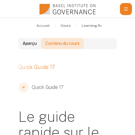
Passer au contenu principal
Accueil
Cours
Learning Resources
Qui
Aperçu
Contenu du cours
Blocs
Quick Guide 17
Blocs
Blocs
Quick Guide 17
Le guide
rapide sur le