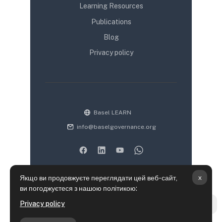
Learning Resources
Publications
Blog
Privacy policy
Basel LEARN
info@baselgovernance.org
x
Якщо ви продовжуєте переглядати цей веб-сайт,
ви погоджуєтеся з нашою політикою:
Підсумок збереження даних
Privacy policy
Відк
Політики