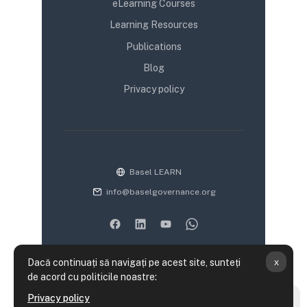
eLearning Courses
Learning Resources
Publications
Blog
Privacy policy
Basel LEARN
info@baselgovernance.org
x
Dacă continuați să navigați pe acest site, sunteți
de acord cu politicile noastre:
Rezumatul păstrării datelor
Privacy policy
Desc