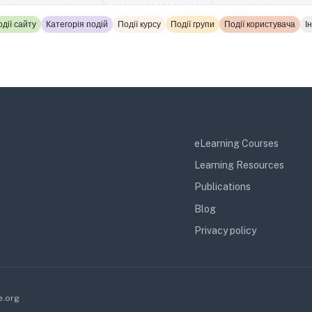
дії сайту
Категорія подій
Події курсу
Події групи
Події користувача
І
eLearning Courses
Learning Resources
Publications
Blog
Privacy policy
e.org