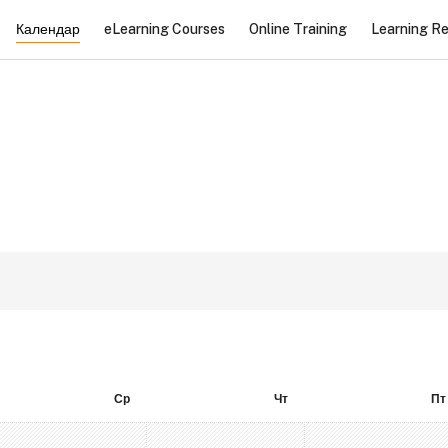
Календар
eLearning Courses
Online Training
Learning R
ок
Середа
Четвер
П'
Ср
Чт
Пт