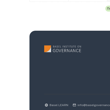
По
Basel LEARN
info@baselgovernanc